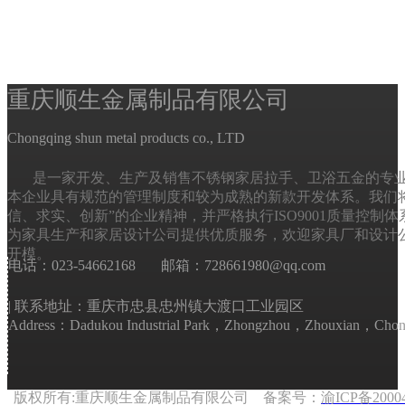
​​​​​​​重庆顺生金属制品有限公司
Chongqing shun metal products co., LTD
是一家开发、生产及销售不锈钢家居拉手、卫浴五金的专
本企业具有规范的管理制度和较为成熟的新款开发体系。我们将
信、求实、创新”的企业精神，并严格执行ISO9001质量控制
为家具生产和家居设计公司提供优质服务，欢迎家具厂和设计
开模。
电话：023-54662168 邮箱：728661980@qq.com
| 联系地址：重庆市忠县忠州镇大渡口工业园区
Address：Dadukou Industrial Park，Zhongzhou，Zhouxian，Chon
版权所有:重庆顺生金属制品有限公司 备案号：
渝ICP备2000