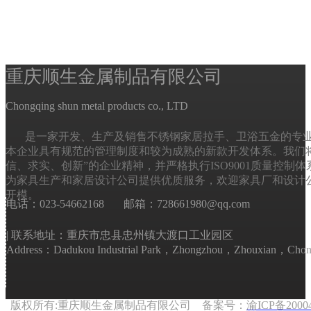
​​​​​​​重庆顺生金属制品有限公司
Chongqing shun metal products co., LTD
是一家开发、生产及销售不锈钢家居拉手、卫浴五金的专
本企业具有规范的管理制度和较为成熟的新款开发体系。我们将
信、求实、创新”的企业精神，并严格执行ISO9001质量控制
为家具生产和家居设计公司提供优质服务，欢迎家具厂和设计
开模。
电话：023-54662168 邮箱：728661980@qq.com
| 联系地址：重庆市忠县忠州镇大渡口工业园区
Address：Dadukou Industrial Park，Zhongzhou，Zhouxian，Chon
版权所有:重庆顺生金属制品有限公司 备案号：
渝ICP备2000