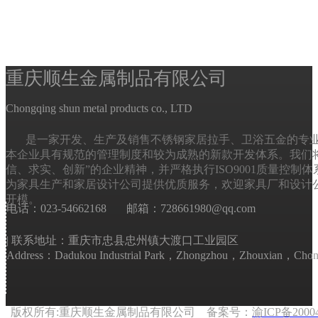
​​​​​​​重庆顺生金属制品有限公司
Chongqing shun metal products co., LTD
是一家开发、生产及销售不锈钢家居拉手、卫浴五金的专
本企业具有规范的管理制度和较为成熟的新款开发体系。我们将
信、求实、创新”的企业精神，并严格执行ISO9001质量控制
为家具生产和家居设计公司提供优质服务，欢迎家具厂和设计
开模。
电话：023-54662168 邮箱：728661980@qq.com
| 联系地址：重庆市忠县忠州镇大渡口工业园区
Address：Dadukou Industrial Park，Zhongzhou，Zhouxian，Chon
版权所有:重庆顺生金属制品有限公司 备案号：
渝ICP备2000